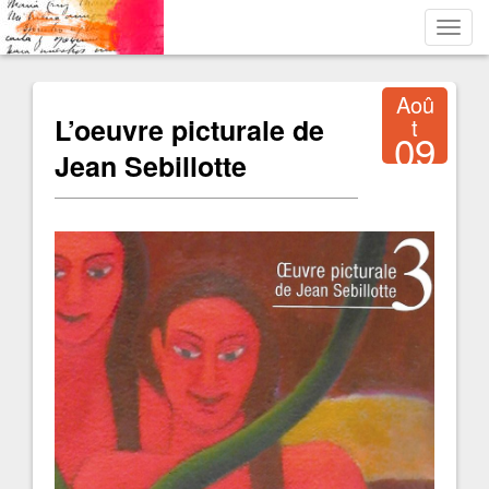
Toggl
navig
Aoû
L’oeuvre picturale de
t
09
Jean Sebillotte
2017