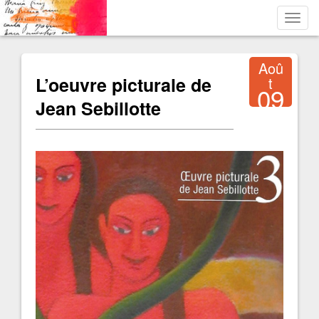
Toggl
navig
Aoû
L’oeuvre picturale de
t
09
Jean Sebillotte
2017