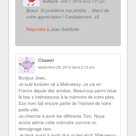
Auteurs
avril 7, 2018 dans 1:07 pm
Bravo. Si problème me joindre… Merci de
votre appréciation ! Cordialement. JS
Répondre à
Jean Sebillotte
Chawki
septembre 29, 2019 dans 2:13 pm
Bonjour Jean,
Je suis tunisien né à Maknessy. Je vis en
France depuis des années. Beaucoup parmi nous
là bas s’intérressons à la mémoire de votre père.
Son nom fait encore partie de l’histoire de notre
petite ville.
Je cherche à avoir les différents Tom. Nous
avons admis cette mémoire comme un
témoignage rare.
Je tiens aussi à avoir plus qu’est écrit. Maknessy