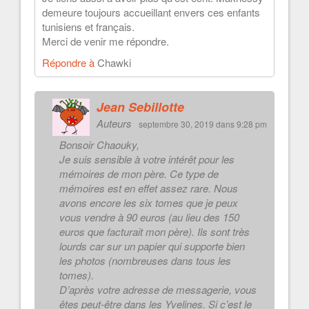
demeure toujours accueillant envers ces enfants
tunisiens et français.
Merci de venir me répondre.
Répondre à
Chawki
Jean Sebillotte
Auteurs
septembre 30, 2019 dans 9:28 pm
Bonsoir Chaouky,
Je suis sensible à votre intérêt pour les
mémoires de mon père. Ce type de
mémoires est en effet assez rare. Nous
avons encore les six tomes que je peux
vous vendre à 90 euros (au lieu des 150
euros que facturait mon père). Ils sont très
lourds car sur un papier qui supporte bien
les photos (nombreuses dans tous les
tomes).
D’après votre adresse de messagerie, vous
êtes peut-être dans les Yvelines. Si c’est le