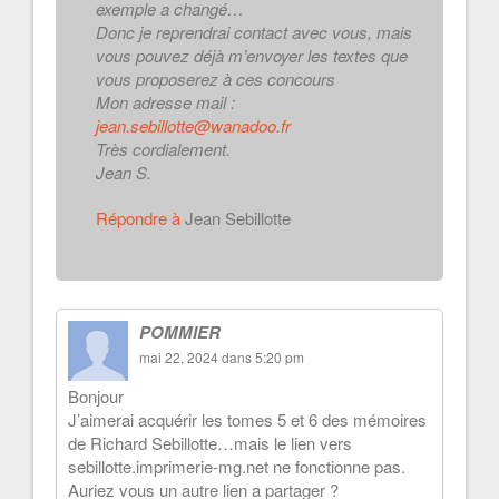
exemple a changé…
Donc je reprendrai contact avec vous, mais
vous pouvez déjà m’envoyer les textes que
vous proposerez à ces concours
Mon adresse mail :
jean.sebillotte@wanadoo.fr
Très cordialement.
Jean S.
Répondre à
Jean Sebillotte
POMMIER
mai 22, 2024 dans 5:20 pm
Bonjour
J’aimerai acquérir les tomes 5 et 6 des mémoires
de Richard Sebillotte…mais le lien vers
sebillotte.imprimerie-mg.net ne fonctionne pas.
Auriez vous un autre lien a partager ?