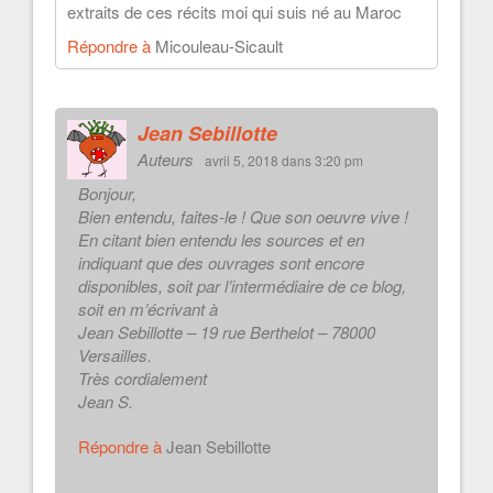
extraits de ces récits moi qui suis né au Maroc
Répondre à
Micouleau-Sicault
Jean Sebillotte
Auteurs
avril 5, 2018 dans 3:20 pm
Bonjour,
Bien entendu, faites-le ! Que son oeuvre vive !
En citant bien entendu les sources et en
indiquant que des ouvrages sont encore
disponibles, soit par l’intermédiaire de ce blog,
soit en m’écrivant à
Jean Sebillotte – 19 rue Berthelot – 78000
Versailles.
Très cordialement
Jean S.
Répondre à
Jean Sebillotte