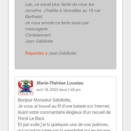
cas, ce serait plus facile de vous les
remettre. J’habite à Versailles au 19 rue
Berthelot.
Je vous envoie ce texte aussi par
messagerie.
Cordialement
Jean Sebillotte
Répondre à
Jean Sebillotte
Marie-Thérèse Loustau
avril 16, 2023 dans 1:45 pm
Bonjour Monsieur Sébillotte,
Je vous ai trouvé au fil d’une balade sur Internet,
lisant votre commentaire élogieux d’un recueil de
René Le Bars.
Et par suite j’ai lu quelques-uns de vos poèmes,
qui m’ont touchée par la sensibilité qui en émane.