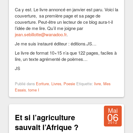
Ca y est. Le livre annoncé en janvier est paru. Voici la
couverture, sa première page et sa page de
couverture. Peut-être un lecteur de ce blog aura-t-il
l’idée de me lire. Qu’il me joigne par
jean.sebillotte@wanadoo.fr
.
Je me suis instauré éditeur : éditions.JS…
Le livre de format 10×15 n’a que 122 pages, faciles à
lire, un texte agrémenté de poèmes…
JS
Publié dans
Ecriture
,
Livres
,
Poesie
Etiquette:
livre
,
Mes
Essais
,
tome I
Mai
06
Et si l’agriculture
2012
sauvait l’Afrique ?