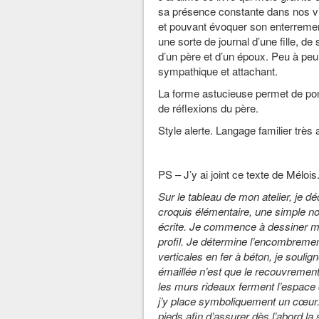
sa présence constante dans nos v
et pouvant évoquer son enterrement
une sorte de journal d’une fille, d
d’un père et d’un époux. Peu à peu 
sympathique et attachant.
La forme astucieuse permet de ponc
de réflexions du père.
Style alerte. Langage familier très 
J. Sebi
PS – J’y ai joint ce texte de Mélois
Sur le tableau de mon atelier, je dé
croquis élémentaire, une simple note 
écrite. Je commence à dessiner ma
profil. Je détermine l’encombremen
verticales en fer à béton, je soulign
émaillée n’est que le recouvrement
les murs rideaux ferment l’espace c
j’y place symboliquement un cœur. 
pieds afin d’assurer dès l’abord la