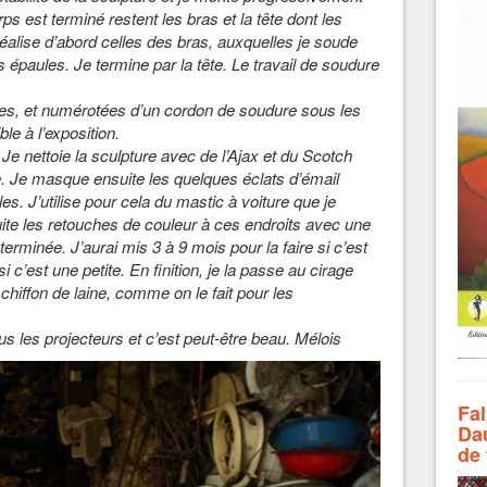
ps est terminé restent les bras et la tête dont les
 réalise d’abord celles des bras, auxquelles je soude
s épaules. Je termine par la tête. Le travail de soudure
es, et numérotées d’un cordon de soudure sous les
le à l’exposition.
Je nettoie la sculpture avec de l’Ajax et du Scotch
. Je masque ensuite les quelques éclats d’émail
les. J’utilise pour cela du mastic à voiture que je
ite les retouches de couleur à ces endroits avec une
terminée. J’aurai mis 3 à 9 mois pour la faire si c’est
c’est une petite. En finition, je la passe au cirage
un chiffon de laine, comme on le fait pour les
ous les projecteurs et c’est peut-être beau.
Mélois
Fal
Dau
de 