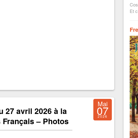
Cos
Et c
Fr
Mai
07
 27 avril 2026 à la
2026
 Français – Photos