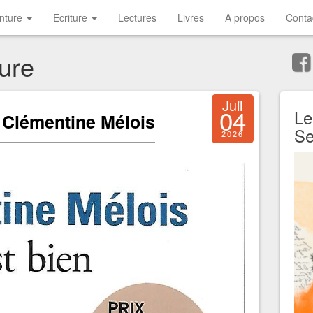
inture
Ecriture
Lectures
Livres
A propos
Conta
ure
Juil
04
Le
e Clémentine Mélois
Se
2026