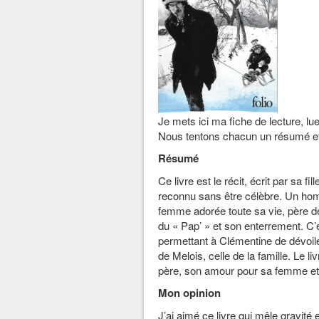
Je mets ici ma fiche de lecture, l
Nous tentons chacun un résumé et 
Résumé
Ce livre est le récit, écrit par sa fi
reconnu sans être célèbre. Un homm
femme adorée toute sa vie, père de 
du « Pap’ » et son enterrement. C’e
permettant à Clémentine de dévoiler
de Melois, celle de la famille. Le l
père, son amour pour sa femme et se
Mon opinion
J’ai aimé ce livre qui mêle gravité 