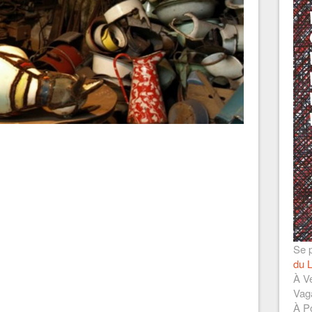
Se p
du L
À Ve
Vag
À Po