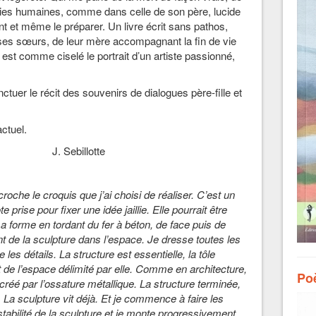
ies humaines, comme dans celle de son père, lucide
 et même le préparer. Un livre écrit sans pathos,
e ses sœurs, de leur mère accompagnant la fin de vie
est comme ciselé le portrait d’un artiste passionné,
tuer le récit des souvenirs de dialogues père-fille et
actuel.
llotte
.
croche le croquis que j’ai choisi de réaliser. C’est un
prise pour fixer une idée jaillie. Elle pourrait être
 forme en tordant du fer à béton, de face puis de
t de la sculpture dans l’espace. Je dresse toutes les
e les détails. La structure est essentielle, la tôle
 de l’espace délimité par elle. Comme en architecture,
Poè
réé par l’ossature métallique. La structure terminée,
La sculpture vit déjà. Et je commence à faire les
 stabilité de la sculpture et je monte progressivement