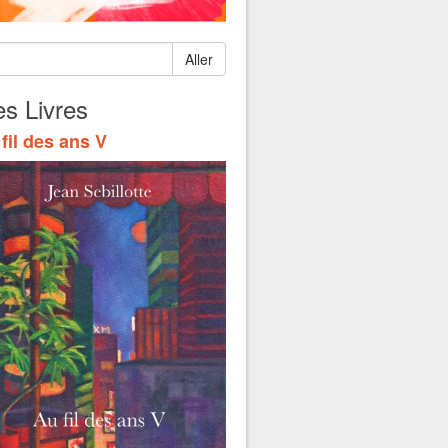
Aller
s Livres
fil des ans V