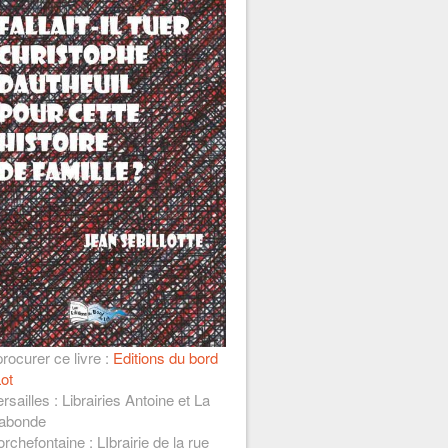
rocurer ce livre :
Editions du bord
ot
rsailles : Librairies Antoine et La
abonde
rchefontaine : LIbrairie de la rue