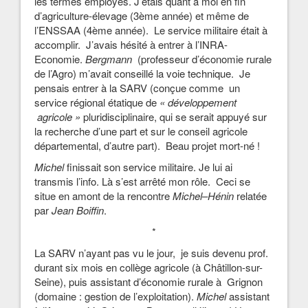
les termes employés. J’étais quant à moi en fin
d’agriculture-élevage (3ème année) et même de
l’ENSSAA (4ème année). Le service militaire était à
accomplir. J’avais hésité à entrer à l’INRA-
Economie.
Bergmann
(professeur d’économie rurale
de l’Agro) m’avait conseillé la voie technique. Je
pensais entrer à la SARV (conçue comme un
service régional étatique de
« développement
agricole »
pluridisciplinaire, qui se serait appuyé sur
la recherche d’une part et sur le conseil agricole
départemental, d’autre part). Beau projet mort-né !
Michel
finissait son service militaire. Je lui ai
transmis l’info. Là s’est arrêté mon rôle. Ceci se
situe en amont de la rencontre
Michel
–
Hénin
relatée
par
Jean Boiffin
.
*
La SARV n’ayant pas vu le jour, je suis devenu prof.
durant six mois en collège agricole (à Châtillon-sur-
Seine), puis assistant d’économie rurale à Grignon
(domaine : gestion de l’exploitation).
Michel
assistant