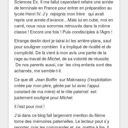
Sciences Ex. Il me fallut cependant refaire une année
de terminale en France pour entrer en préparation au
lycée Henri IV. J’y rejoignis mon frère qui avait
repris une année d’avance…Mais lui en cube, moi en
carré, nous nous sommes retrouvés dans la même
classe ! Encore une fois ! Puis condisciples à l’Agro !
Etrange destin dont je tairai ici les arrière-plans, sauf
pour souligner combien il a impliqué de rivalité et de
complicité. De là vient à mon avis une partie de la
rage au travail de
Michel
, de sa volonté de réussite.
De nos parents aussi, car les cinq enfants sont des
acharnés, me semble-t-il.
Ce que dit
Jean Boiffin
sur Maknassy (l’exploitation
créée par mon père, gérée par lui avec l’appui
constant de ma mère) et le rôle paternel est
justement souligné pour
Michel
.
Il l’est pour moi !
J’ai dans ce blog fait largement mention du 6ème
tome des mémoires paternelles. Le lecteur peut s’y
reporter, puis les commander et se mettre à lire. Il