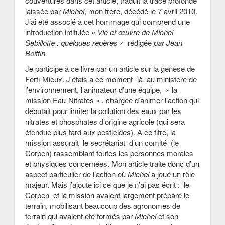
couvertures dans cet article, traduit la trace profonde
laissée par
Michel
, mon frère, décédé le 7 avril 2010.
J’ai été associé à cet hommage qui comprend une
introduction intitulée
« Vie et œuvre de Michel
Sebillotte : quelques repères »
rédigée
par Jean
Boiffin.
Je participe à ce livre par un article sur la genèse de
Ferti-Mieux. J’étais à ce moment -là, au ministère de
l’environnement, l’animateur d’une équipe, » la
mission Eau-Nitrates « , chargée d’animer l’action qui
débutait pour limiter la pollution des eaux par les
nitrates et phosphates d’origine agricole (qui sera
étendue plus tard aux pesticides). A ce titre, la
mission assurait le secrétariat d’un comité (le
Corpen) rassemblant toutes les personnes morales
et physiques concernées. Mon article traite donc d’un
aspect particulier de l’action où
Michel
a joué un rôle
majeur. Mais j’ajoute ici ce que je n’ai pas écrit : le
Corpen et la mission avaient largement préparé le
terrain, mobilisant beaucoup des agronomes de
terrain qui avaient été formés par
Michel
et son