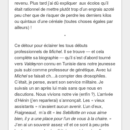
revenu. Plus tard j’ai dû expliquer aux écolos qu’il
était rationnel de mettre plutôt trop d’un engrais azoté
peu cher que de risquer de perdre les derniers kilos
ou quintaux d’une céréale (toutes choses égales par
ailleurs) !
*
Ce détour pour éclairer les tous débuts
professionnels de
Michel
. Il se trouve ― et cela
complète sa biographie ― qu’il s’est d’abord tourné
vers
Valdeyron
connu en Tunisie dans notre jeunesse
puis subi comme professeur de génétique. Avec lui
Michel
se faisait ch…à compter des drosophiles.
C’était, je pense, avant son service militaire. Je
suivais un an après lui mais sans que nous en
discutions. Nous vivions notre vie (enfin ?). L’arrivée
d’
Hénin
(j’en reparlerai) s’annonçait. Les « vieux
assistants » n’avaient aucun avenir. L’un d’eux,
Fraigneaud
, m’a dit
« les Sebillotte on vous aime
bien, il y a une place pour l’un de vous à la chaire. »
J’en ai un souvenir assez vif et ce sont à peu près