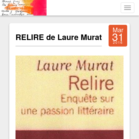
Toggl
navig
Mar
31
RELIRE de Laure Murat
2016