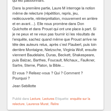
qui est passionnant.
Dans la première partie, Laure M interroge la notion
même de relecture (répétition, repris, jeu,
redécouverte, réinterprétation, mouvement en arrière
et en avant…). Elle nous promène dans Don
Quichotte et dans Proust qui ont une place à part. Si
je ne peux et ne veux pas fournir ici les résultats de
l’enquête, sachez quand même que Proust arrive ne
tête des auteurs relus, après c’est Flaubert, puis loin
derrière Montaigne, Nietzsche, Virginia Wolf, ensuite
viennent Baudelaire, Duras, Beckett, Shakespeare,
puis Balzac, Barthes, Foucault, Michaux,, Faulkner,
Sartre, Sterne, Platon, la Bible…
Et vous ? Relisez-vous ? Qui ? Comment ?
Pourquoi ?
Jean Sebillotte
Publié dans
Lecture
,
Lectures
Etiquette:
enquête sur la
relecture
,
Laurence Murat
,
Relire