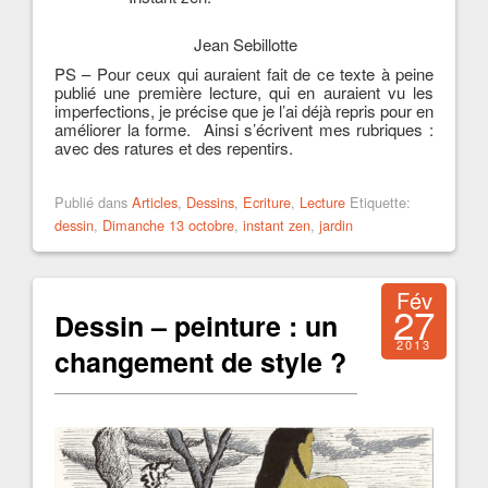
Jean Sebillotte
PS – Pour ceux qui auraient fait de ce texte à peine
publié une première lecture, qui en auraient vu les
imperfections, je précise que je l’ai déjà repris pour en
améliorer la forme. Ainsi s’écrivent mes rubriques :
avec des ratures et des repentirs.
Publié dans
Articles
,
Dessins
,
Ecriture
,
Lecture
Etiquette:
dessin
,
Dimanche 13 octobre
,
instant zen
,
jardin
Fév
27
Dessin – peinture : un
2013
changement de style ?