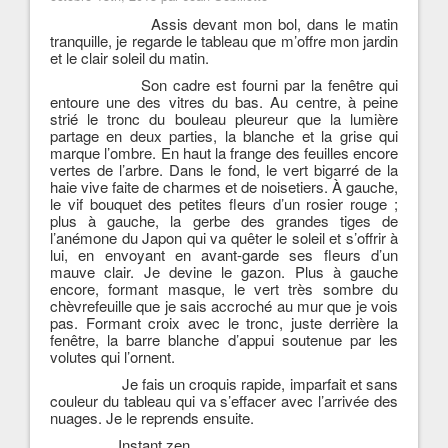
Assis devant mon bol, dans le matin
tranquille, je regarde le tableau que m’offre mon jardin
et le clair soleil du matin.
Son cadre est fourni par la fenêtre
qui
entoure une des vitres du bas. Au centre, à peine
strié le tronc du bouleau pleureur que la lumière
partage en deux parties, la blanche et la grise qui
marque l’ombre. En haut la frange des feuilles encore
vertes de l’arbre. Dans le fond, le vert bigarré de la
haie vive faite de charmes et de noisetiers. À gauche,
le vif bouquet des petites fleurs d’un rosier rouge ;
plus à gauche, la gerbe des grandes tiges de
l’anémone du Japon qui va quêter le soleil et s’offrir à
lui, en envoyant en avant-garde ses fleurs d’un
mauve clair. Je devine le gazon. Plus à gauche
encore, formant masque, le vert très sombre du
chèvrefeuille que je sais accroché au mur que je vois
pas. Formant croix avec le tronc, juste derrière la
fenêtre, la barre blanche d’appui soutenue par les
volutes qui l’ornent.
Je fais un c
roquis rapide, imparfait et sans
couleur du tableau qui va s’effacer avec l’arrivée des
nuages. Je le reprends ensuite.
Instant zen.