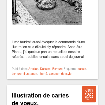
Il me faudrait aussi évoquer la commande d’une
illustration et la diiculté d’y répondre. Sans être
Plantu, j’ai quelque part un recueil de dessins
refusés… publiés ensuite sans souci du journal.
Publié dans
Articles
,
Dessins
,
Ecriture
Etiquette:
dessin
,
écriture
,
illustration
,
liberté
,
variation de style
Jan
26
Illustration de cartes
2014
de voeux,