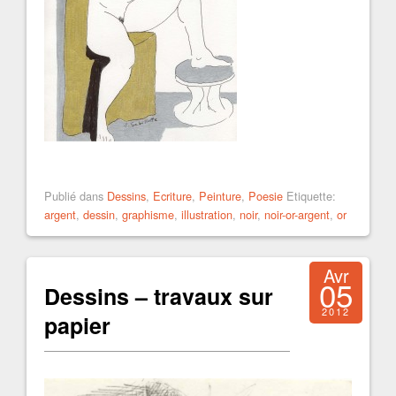
Publié dans
Dessins
,
Ecriture
,
Peinture
,
Poesie
Etiquette:
argent
,
dessin
,
graphisme
,
illustration
,
noir
,
noir-or-argent
,
or
Avr
05
Dessins – travaux sur
2012
papier