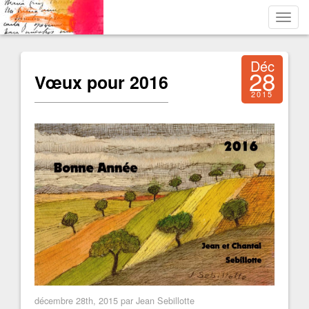
Toggl
navig
Déc
28
Vœux pour 2016
2015
décembre 28th, 2015 par Jean Sebillotte