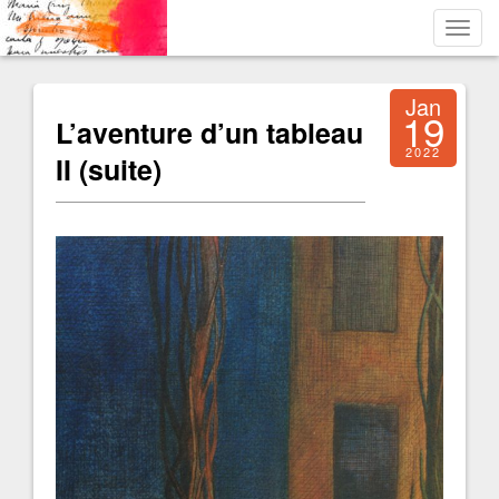
Toggl
navig
Jan
19
L’aventure d’un tableau
2022
II (suite)