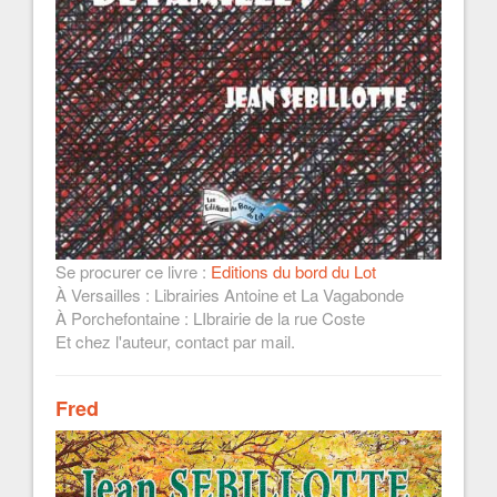
Se procurer ce livre :
Editions du bord du Lot
À Versailles : Librairies Antoine et La Vagabonde
À Porchefontaine : LIbrairie de la rue Coste
Et chez l'auteur, contact par mail.
Fred