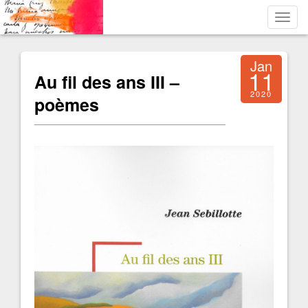
Toggl
navig
Jan
11
Au fil des ans III –
2020
poèmes