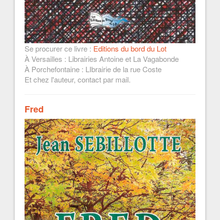
Se procurer ce livre :
Editions du bord du Lot
À Versailles : Librairies Antoine et La Vagabonde
À Porchefontaine : LIbrairie de la rue Coste
Et chez l'auteur, contact par mail.
Fred