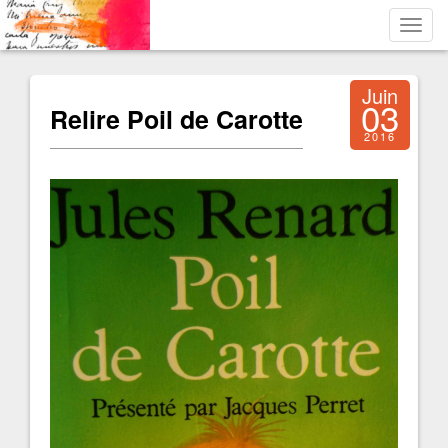
Toggl
navig
Juin
03
Relire Poil de Carotte
2016