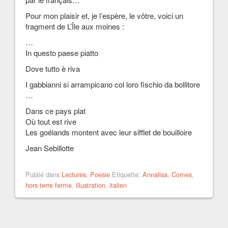
Pour mon plaisir et, je l’espère, le vôtre, voici un
fragment de L’Île aux moines :
…
In questo paese piatto
Dove tutto è riva
I gabbianni si arrampicano col loro fischio da bollitore
…
Dans ce pays plat
Où tout est rive
Les goélands montent avec leur sifflet de bouilloire
Jean Sebillotte
Publié dans
Lectures
,
Poesie
Etiquette:
Annalisa
,
Comes
,
hors terre ferme
,
illustration
,
italien