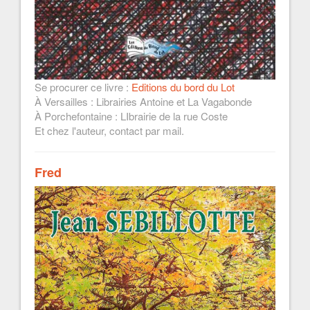
Se procurer ce livre :
Editions du bord du Lot
À Versailles : Librairies Antoine et La Vagabonde
À Porchefontaine : LIbrairie de la rue Coste
Et chez l'auteur, contact par mail.
Fred