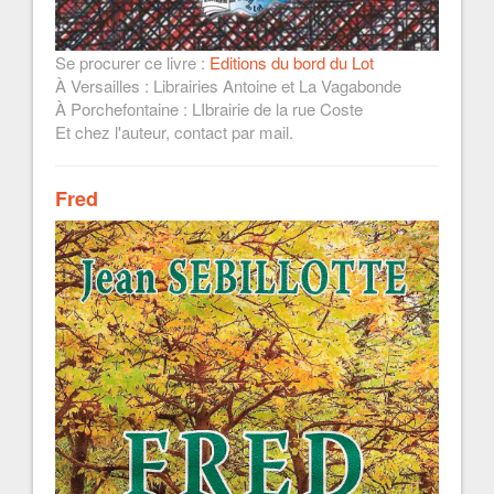
Se procurer ce livre :
Editions du bord du Lot
À Versailles : Librairies Antoine et La Vagabonde
À Porchefontaine : LIbrairie de la rue Coste
Et chez l'auteur, contact par mail.
Fred