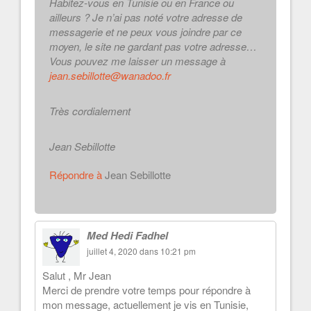
Habitez-vous en Tunisie ou en France ou
ailleurs ? Je n’ai pas noté votre adresse de
messagerie et ne peux vous joindre par ce
moyen, le site ne gardant pas votre adresse…
Vous pouvez me laisser un message à
jean.sebillotte@wanadoo.fr
Très cordialement
Jean Sebillotte
Répondre à
Jean Sebillotte
Med Hedi Fadhel
juillet 4, 2020 dans 10:21 pm
Salut , Mr Jean
Merci de prendre votre temps pour répondre à
mon message, actuellement je vis en Tunisie,