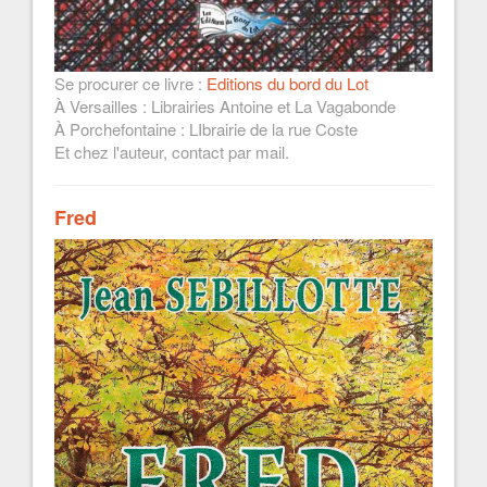
Se procurer ce livre :
Editions du bord du Lot
À Versailles : Librairies Antoine et La Vagabonde
À Porchefontaine : LIbrairie de la rue Coste
Et chez l'auteur, contact par mail.
Fred