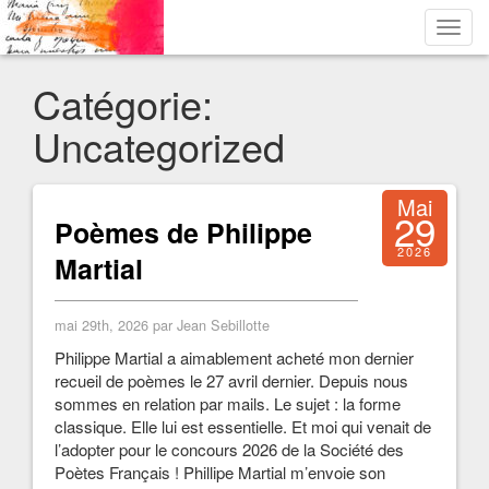
Toggl
navig
Catégorie:
Uncategorized
Mai
29
Poèmes de Philippe
2026
Martial
mai 29th, 2026 par Jean Sebillotte
Philippe Martial a aimablement acheté mon dernier
recueil de poèmes le 27 avril dernier. Depuis nous
sommes en relation par mails. Le sujet : la forme
classique. Elle lui est essentielle. Et moi qui venait de
l’adopter pour le concours 2026 de la Société des
Poètes Français ! Phillipe Martial m’envoie son