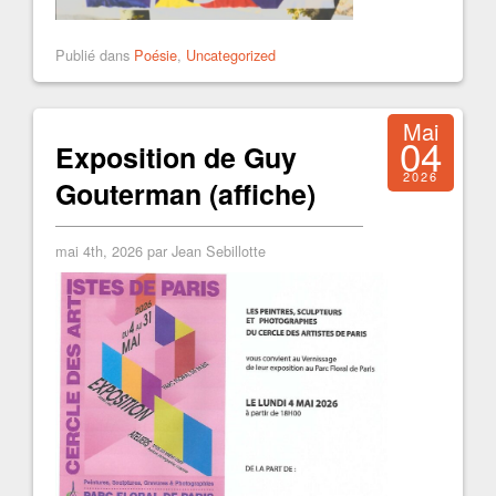
Publié dans
Poésie
,
Uncategorized
Mai
04
Exposition de Guy
2026
Gouterman (affiche)
mai 4th, 2026 par Jean Sebillotte