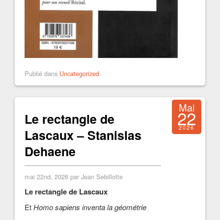
Publié dans
Uncategorized
Mai
22
Le rectangle de
2026
Lascaux – Stanislas
Dehaene
mai 22nd, 2026 par Jean Sebillotte
Le rectangle de Lascaux
Et
Homo sapiens inventa la géométrie