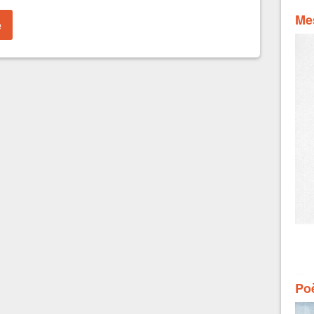
Mes
Poè