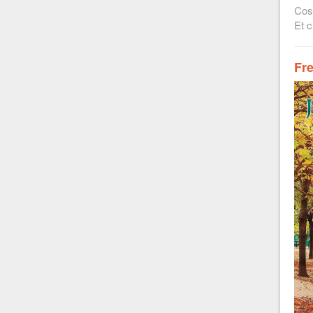
Cos
Et c
Fr