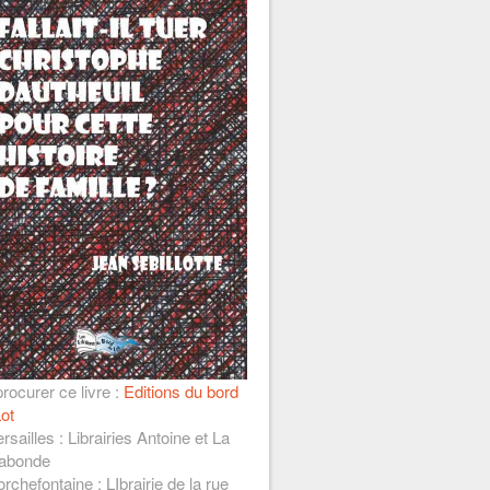
rocurer ce livre :
Editions du bord
ot
rsailles : Librairies Antoine et La
abonde
rchefontaine : LIbrairie de la rue