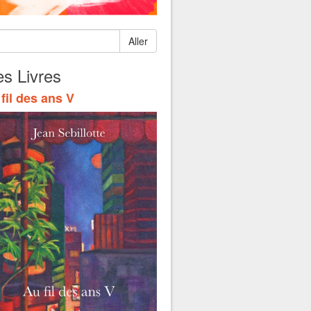
Aller
s Livres
fil des ans V