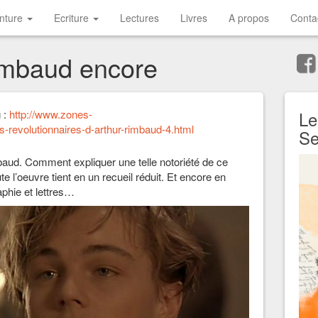
inture
Ecriture
Lectures
Livres
A propos
Conta
imbaud encore
g :
http://www.zones-
Le
-revolutionnaires-d-arthur-rimbaud-4.html
Se
Rimbaud. Comment expliquer une telle notoriété de ce
ute l’oeuvre tient en un recueil réduit. Et encore en
aphie et lettres…