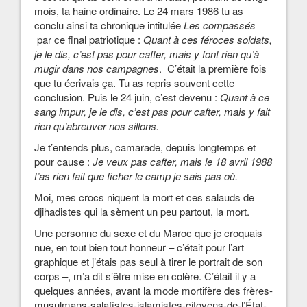
mois, ta haine ordinaire. Le 24 mars 1986 tu as
conclu ainsi ta chronique intitulée
Les compassés
par ce final patriotique :
Quant à ces féroces soldats,
je le dis, c’est pas pour cafter, mais y font rien qu’à
mugir dans nos campagnes
. C’était la première fois
que tu écrivais ça. Tu as repris souvent cette
conclusion. Puis le 24 juin, c’est devenu :
Quant
à ce
sang impur, je le dis, c’est pas pour cafter, mais y fait
rien qu’abreuver nos sillons.
Je t’entends plus, camarade, depuis longtemps et
pour cause :
Je veux pas cafter, mais le 18 avril 1988
t’as rien fait que ficher le camp je sais pas où.
Moi, mes crocs niquent la mort et ces salauds de
djihadistes qui la sèment un peu partout, la mort.
Une personne du sexe et du Maroc que je croquais
nue, en tout bien tout honneur – c’était pour l’art
graphique et j’étais pas seul à tirer le portrait de son
corps –, m’a dit s’être mise en colère. C’était il y a
quelques années, avant la mode mortifère des frères-
musulmans-salafistes-islamistes-citoyens-de-l’État-