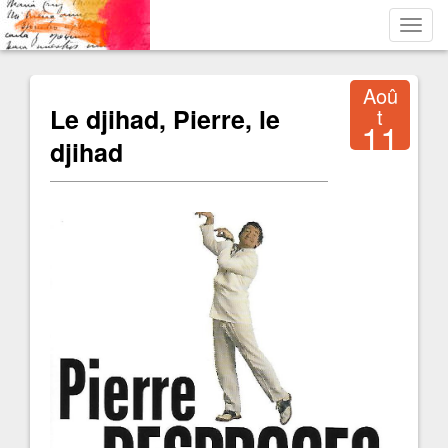
Toggl
navig
Aoû
Le djihad, Pierre, le
t
11
djihad
2016