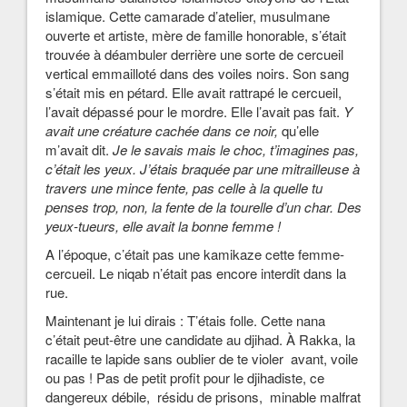
islamique. Cette camarade d’atelier, musulmane
ouverte et artiste, mère de famille honorable, s’était
trouvée à déambuler derrière une sorte de cercueil
vertical emmailloté dans des voiles noirs. Son sang
s’était mis en pétard. Elle avait rattrapé le cercueil,
l’avait dépassé pour le mordre. Elle l’avait pas fait.
Y
avait une créature cachée dans ce noir,
qu’elle
m’avait dit.
Je le savais mais le choc, t’imagines pas,
c’était les yeux. J’étais braquée par une mitrailleuse à
travers une mince fente, pas celle à la quelle tu
penses trop, non, la fente de la tourelle d’un char. Des
yeux-tueurs, elle avait la bonne femme !
A l’époque, c’était pas une kamikaze cette femme-
cercueil. Le niqab n’était pas encore interdit dans la
rue.
Maintenant je lui dirais : T’étais folle. Cette nana
c’était peut-être une candidate au djihad. À Rakka, la
racaille te lapide sans oublier de te violer avant, voile
ou pas ! Pas de petit profit pour le djihadiste, ce
dangereux débile, résidu de prisons, minable malfrat