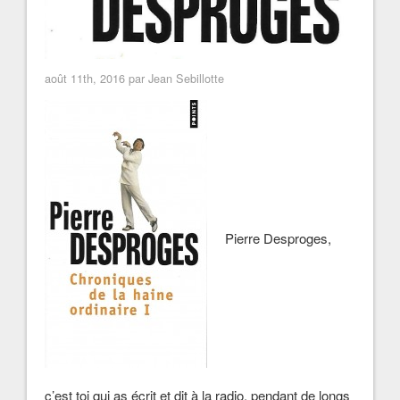
août 11th, 2016 par Jean Sebillotte
Pierre Desproges,
c’est toi qui as écrit et dit à la radio, pendant de longs