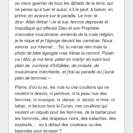
ou vieux guerrier de tous les djihads de la terre, qui
ne pense qu’à tuer et aussi, s’il le peut, à baiser, en
prime, en avance sur le paradis. Le mec te
dira
« Allah Akbar ! Je te tue, femme dépravée et
impudique qui offense Dieu et son Prophète,
mauvaise musulmane, ennemie de la vraie religion,
je te nique et je t’égorge devant les caméras. Nous
serons sur internet… Toi, tu verras rien mais ta
photo de bête égorgée mes frères la verront. Putain
va ! Moi, je me ferai péter en martyr en tuant tout
plein de cochons d’infidèles, de croisés, de
musulmans mécréants, et j’irai au paradis où j’aurai
plein de femmes »
.
Pierre, d’où tu es, les vois-tu ces couillons qui ne
veulent ni dessin, ni peinture, ni la peau nue des
femmes, ni musique, ni danse, ni alcool, ni rires, ni
tabac, ni lecture hors le Coran, ces couillons qui
veulent un niquab pour les femmes, de la barbe pour
les hommes, des drapeaux noirs, des kalaches, des
explosifs… ou à défaut des couteaux ou des
bagnoles pour écraser ?