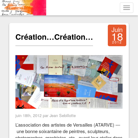
Toggl
navig
Juin
18
Création…Création…
2012
juin 18th, 2012 par Jean Sebillotte
L’association des artistes de Versailles (ATARVE) ―
une bonne soixantaine de peintres, sculpteurs,
photographes, graphistes, etc., ayant leur atelier dans