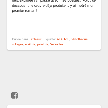
déjà explorée l’an passé avec mes poésies. Voici, ci-
dessous, une œuvre déjà produite. J’y ai inséré mon
premier roman !
Publié dans
Tableaux
Etiquette:
ATARVE
,
bibliothèque
,
collages
,
écriture
,
peinture
,
Versailles