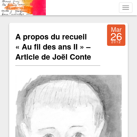
Toggl
navig
Mar
26
A propos du recueil
2012
« Au fil des ans II » –
Article de Joël Conte