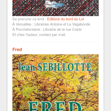
Se procurer ce livre :
Editions du bord du Lot
À Versailles : Librairies Antoine et La Vagabonde
À Porchefontaine : LIbrairie de la rue Coste
Et chez l'auteur, contact par mail.
Fred