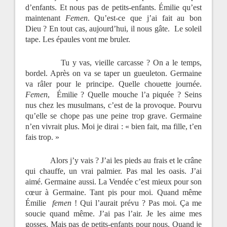
d’enfants. Et nous pas de petits-enfants. Émilie qu’est
maintenant
Femen
. Qu’est-ce que j’ai fait au bon
Dieu ? En tout cas, aujourd’hui, il nous gâte.
Le soleil
tape. Les épaules vont me bruler.
Tu y vas, vieille carcasse ? On a le temps,
bordel. Après on va se taper un gueuleton. Germaine
va râler pour le principe. Quelle chouette journée.
Femen
, Émilie ? Quelle mouche l’a piquée ? Seins
nus chez les musulmans, c’est de la provoque. Pourvu
qu’elle se chope pas une peine trop grave. Germaine
n’en vivrait plus. Moi je dirai : « bien fait, ma fille, t’en
fais trop. »
Alors j’y vais ? J’ai les pieds au frais et le crâne
qui chauffe, un vrai palmier. Pas mal les oasis. J’ai
aimé. Germaine aussi. La Vendée c’est mieux pour son
cœur à Germaine. Tant pis pour moi. Quand même
Émilie
femen
! Qui l’aurait prévu ? Pas moi. Ça me
soucie quand même. J’ai pas l’air. Je les aime mes
gosses. Mais pas de petits-enfants pour nous. Quand je