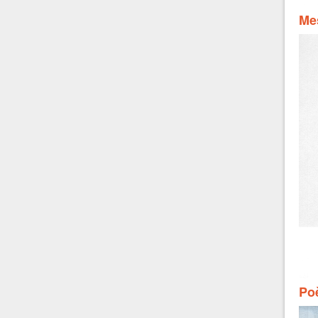
Mes
Poè