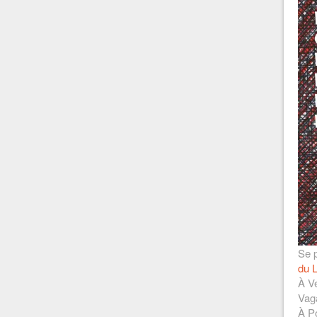
Se p
du L
À Ve
Vag
À Po