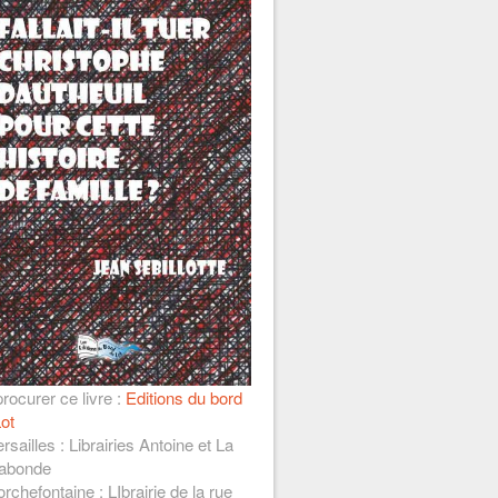
rocurer ce livre :
Editions du bord
ot
rsailles : Librairies Antoine et La
abonde
rchefontaine : LIbrairie de la rue