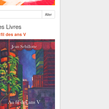
Aller
s Livres
fil des ans V