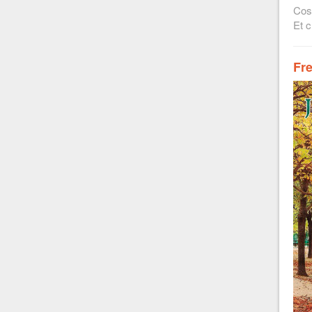
Cos
Et c
Fr